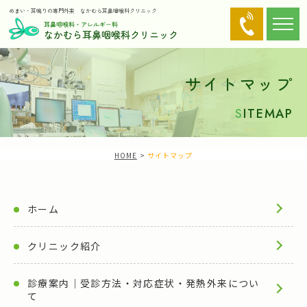
めまい・耳鳴りの専門外来
なかむら耳鼻咽喉科クリニック
サイトマップ
S
ITEMAP
HOME
サイトマップ
ホーム
クリニック紹介
診療案内｜受診方法・対応症状・発熱外来につい
て