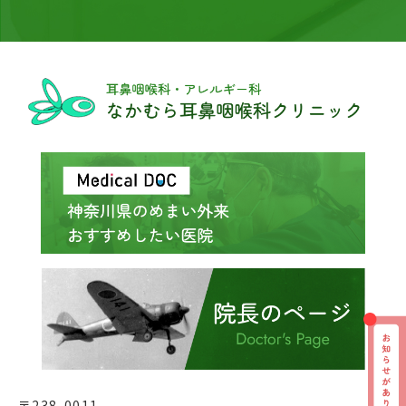
〒238-0011