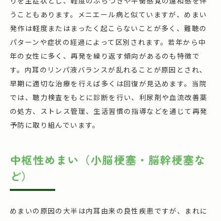
りを主症状とし、軽度のふらつきや平衡感覚の違和感を伴
うこともあります。メニエール病と似ていますが、めまい
発作は軽度またはまったく起こらないことが多く、難聴の
パターンや症状の経過によって区別されます。若年から中
年の女性に多く、再発を繰り返す傾向があるのも特徴で
す。内耳のリンパ液バランスが乱れることが原因とされ、
早期に適切な治療を行えば多くは回復が見込めます。当院
では、聴力検査をもとに診断を行い、利尿剤や血流改善薬
の処方、ストレス管理、生活習慣の指導などを通じて再発
予防に取り組んでいます。
中枢性めまい（小脳梗塞・脳幹梗塞な
ど）
めまいの原因の大半は内耳由来の良性疾患ですが、まれに