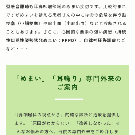
型感音難聴
も耳鼻咽喉領域のめまい疾患です。比較的まれ
ですがめまいを訴える患者さんの中には命の危険を伴う脳
梗塞（
小脳梗塞
）や脳出血（小脳出血）などと診断される
こともあります。さらに、心因的な要素の強い疾患（
持続
性知覚性姿勢誘発めまい：PPPD
）、
自律神経失調症
など
など・・・
「めまい」「耳鳴り」専門外来の
ご案内
耳鼻咽喉科の視点から、的確な診断と治療を提供し
ます。
「原因がわからない」「改善しなかった」
そ
んなお悩みの方へ、当院の専門外来をご紹介しま