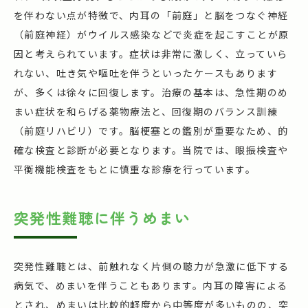
を伴わない点が特徴で、内耳の「前庭」と脳をつなぐ神経
（前庭神経）がウイルス感染などで炎症を起こすことが原
因と考えられています。症状は非常に激しく、立っていら
れない、吐き気や嘔吐を伴うといったケースもあります
が、多くは徐々に回復します。治療の基本は、急性期のめ
まい症状を和らげる薬物療法と、回復期のバランス訓練
（前庭リハビリ）です。脳梗塞との鑑別が重要なため、的
確な検査と診断が必要となります。当院では、眼振検査や
平衡機能検査をもとに慎重な診療を行っています。
突発性難聴に伴うめまい
突発性難聴とは、前触れなく片側の聴力が急激に低下する
病気で、めまいを伴うこともあります。内耳の障害による
とされ、めまいは比較的軽度から中等度が多いものの、突