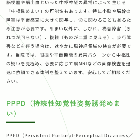
脳梗塞や脳出血といった中枢神経の異常によって生じる
「中枢性めまい」の可能性もあります。特に小脳や脳幹の
障害は平衡感覚に大きく関与し、命に関わることもあるた
め注意が必要です。めまい以外に、しびれ、構音障害（ろ
れつが回らない）、複視（ものが二重に見える）、歩行障
害などを伴う場合は、速やかに脳神経領域の検査が必要で
す。当院では、眼振や平衡機能の異常パターンから中枢性
の疑いを見極め、必要に応じて脳MRIなどの画像検査を迅
速に依頼できる体制を整えています。安心してご相談くだ
さい。
PPPD（持続性知覚性姿勢誘発めま
い）
PPPD（Persistent Postural-Perceptual Dizziness／